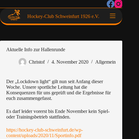
Hockey-Club Schweinfurt 1926 e.V.
Aktuelle Info zur Hallenrunde
Christof
4. November 2020
Allgemein
Der „Lockdown light“ gilt nun seit Anfang dieser
Woche. Unsere sportliche Leitung hat die
Konsequenzen für uns geprüft und die Ergebnisse für
euch zusammengefasst.
Es darf leider vorerst bis Ende November kein Spiel-
oder Trainingsbetrieb stattfinden.
https://hockey-club-schweinfurt.de/wp-
content/uploads/2020/11/Sportinfo.pdf