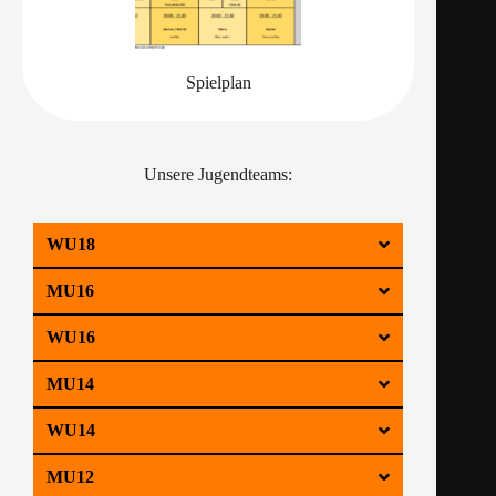
Spielplan
Unsere Jugendteams:
WU18
MU16
WU16
MU14
WU14
MU12