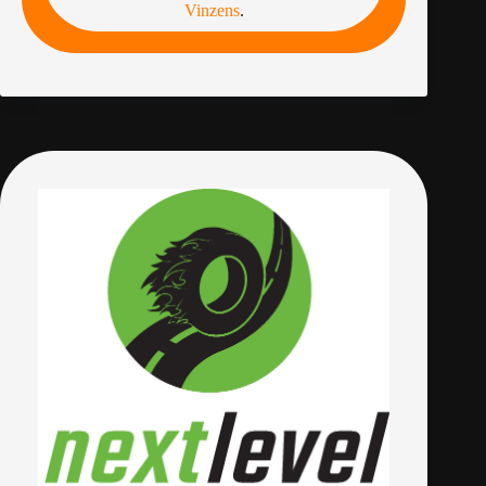
Vinzens
.