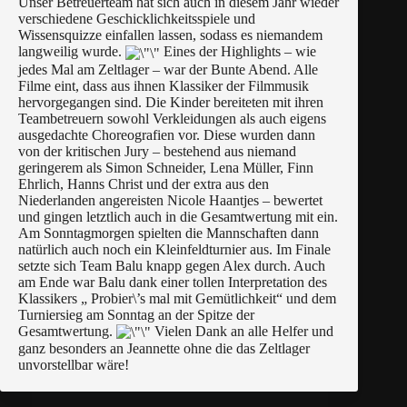
Unser Betreuerteam hat sich auch in diesem Jahr wieder
verschiedene Geschicklichkeitsspiele und
Wissensquizze einfallen lassen, sodass es niemandem
langweilig wurde.
Eines der Highlights – wie
jedes Mal am Zeltlager – war der Bunte Abend. Alle
Filme eint, dass aus ihnen Klassiker der Filmmusik
hervorgegangen sind. Die Kinder bereiteten mit ihren
Teambetreuern sowohl Verkleidungen als auch eigens
ausgedachte Choreografien vor. Diese wurden dann
von der kritischen Jury – bestehend aus niemand
geringerem als Simon Schneider, Lena Müller, Finn
Ehrlich, Hanns Christ und der extra aus den
Niederlanden angereisten Nicole Haantjes – bewertet
und gingen letztlich auch in die Gesamtwertung mit ein.
Am Sonntagmorgen spielten die Mannschaften dann
natürlich auch noch ein Kleinfeldturnier aus. Im Finale
setzte sich Team Balu knapp gegen Alex durch.
Auch
am Ende war Balu dank einer tollen Interpretation des
Klassikers „ Probier\’s mal mit Gemütlichkeit“ und dem
Turniersieg am Sonntag an der Spitze der
Gesamtwertung.
Vielen Dank an alle Helfer und
ganz besonders an Jeannette ohne die das Zeltlager
unvorstellbar wäre!