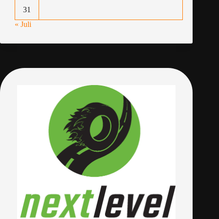
31
« Juli