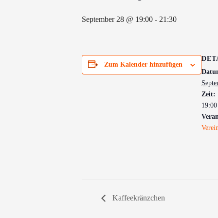
September 28 @ 19:00
-
21:30
DET
Zum Kalender hinzufügen
Datu
Septe
Zeit:
19:00
Veran
Verei
Kaffeekränzchen