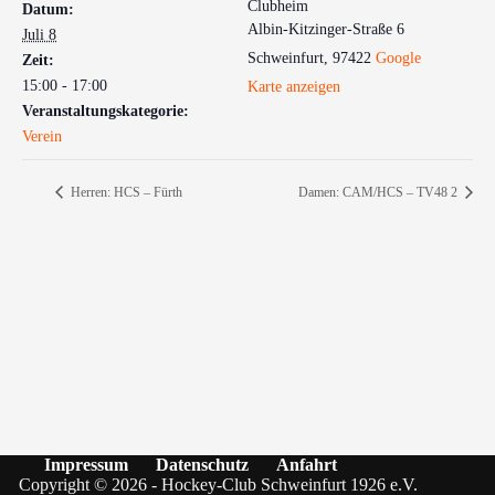
Clubheim
Datum:
Albin-Kitzinger-Straße 6
Juli 8
Schweinfurt
,
97422
Google
Zeit:
15:00 - 17:00
Karte anzeigen
Veranstaltungskategorie:
Verein
Herren: HCS – Fürth
Damen: CAM/HCS – TV48 2
Impressum
Datenschutz
Anfahrt
Copyright © 2026 - Hockey-Club Schweinfurt 1926 e.V.