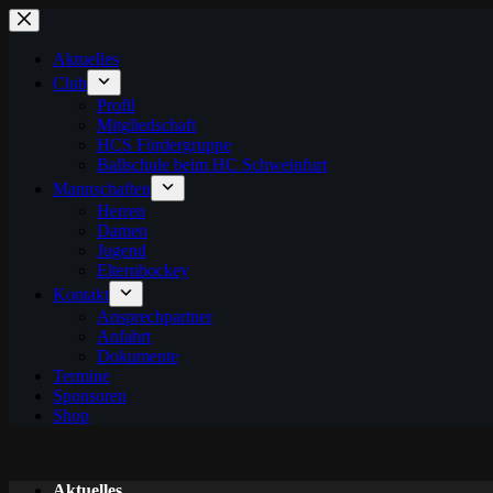
Zum
Inhalt
springen
Aktuelles
Club
Profil
Mitgliedschaft
HCS Fördergruppe
Ballschule beim HC Schweinfurt
Mannschaften
Herren
Damen
Jugend
Elternhockey
Kontakt
Ansprechpartner
Anfahrt
Dokumente
Termine
Sponsoren
Shop
Aktuelles