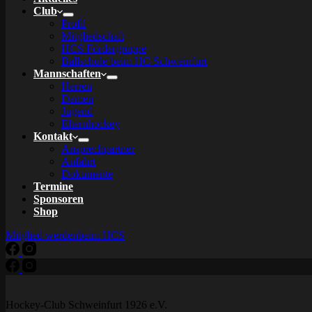
Club
Profil
Mitgliedschaft
HCS Fördergruppe
Ballschule beim HC Schweinfurt
Mannschaften
Herren
Damen
Jugend
Elternhockey
Kontakt
Ansprechpartner
Anfahrt
Dokumente
Termine
Sponsoren
Shop
Mitglied werden
beim HCS
Hockey-Club Schweinfurt 1926 e.V.