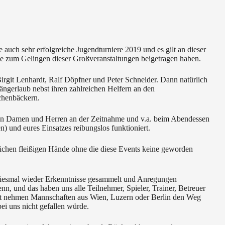
ne auch sehr erfolgreiche Jugendturniere 2019 und es gilt an dieser
ie zum Gelingen dieser Großveranstaltungen beigetragen haben.
Birgit Lenhardt, Ralf Döpfner und Peter Schneider. Dann natürlich
ngerlaub nebst ihren zahlreichen Helfern an den
chenbäckern.
ven Damen und Herren an der Zeitnahme und v.a. beim Abendessen
) und eures Einsatzes reibungslos funktioniert.
reichen fleißigen Hände ohne die diese Events keine geworden
diesmal wieder Erkenntnisse gesammelt und Anregungen
, und das haben uns alle Teilnehmer, Spieler, Trainer, Betreuer
nst nehmen Mannschaften aus Wien, Luzern oder Berlin den Weg
i uns nicht gefallen würde.