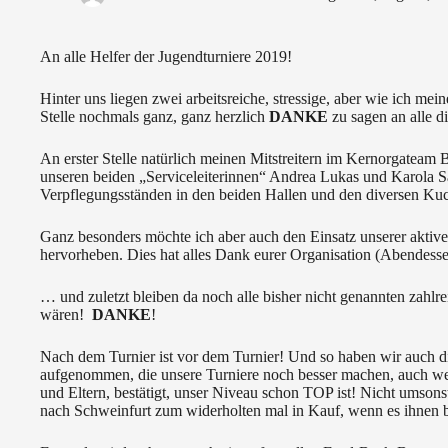
An alle Helfer der Jugendturniere 2019!
Hinter uns liegen zwei arbeitsreiche, stressige, aber wie ich mei
Stelle nochmals ganz, ganz herzlich
DANKE
zu sagen an alle d
An erster Stelle natürlich meinen Mitstreitern im Kernorgateam 
unseren beiden „Serviceleiterinnen“ Andrea Lukas und Karola Sä
Verpflegungsständen in den beiden Hallen und den diversen Ku
Ganz besonders möchte ich aber auch den Einsatz unserer akti
hervorheben. Dies hat alles Dank eurer Organisation (Abendessen
… und zuletzt bleiben da noch alle bisher nicht genannten zahl
wären!
DANKE
!
Nach dem Turnier ist vor dem Turnier! Und so haben wir auch 
aufgenommen, die unsere Turniere noch besser machen, auch wenn
und Eltern, bestätigt, unser Niveau schon TOP ist! Nicht umso
nach Schweinfurt zum widerholten mal in Kauf, wenn es ihnen be