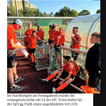
Im Nachholspiel am Freitagabend erzielte die
ersatzgeschwächte mU14 des HC Schweinfurt bei
der SpVgg Fürth einen ungefährdeten 6:0 (3:0)