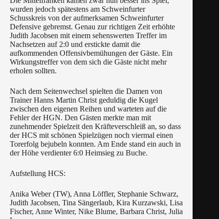
Die Mittelfranken kamen zwar nun besser ins Spiel,
wurden jedoch spätestens am Schweinfurter
Schusskreis von der aufmerksamen Schweinfurter
Defensive gebremst. Genau zur richtigen Zeit erhöhte
Judith Jacobsen mit einem sehenswerten Treffer im
Nachsetzen auf 2:0 und erstickte damit die
aufkommenden Offensivbemühungen der Gäste. Ein
Wirkungstreffer von dem sich die Gäste nicht mehr
erholen sollten.
Nach dem Seitenwechsel spielten die Damen von
Trainer Hanns Martin Christ geduldig die Kugel
zwischen den eigenen Reihen und warteten auf die
Fehler der HGN. Den Gästen merkte man mit
zunehmender Spielzeit den Kräfteverschleiß an, so dass
der HCS mit schönen Spielzügen noch viermal einen
Torerfolg bejubeln konnten. Am Ende stand ein auch in
der Höhe verdienter 6:0 Heimsieg zu Buche.
Aufstellung HCS:
Anika Weber (TW), Anna Löffler, Stephanie Schwarz,
Judith Jacobsen, Tina Sängerlaub, Kira Kurzawski, Lisa
Fischer, Anne Winter, Nike Blume, Barbara Christ, Julia