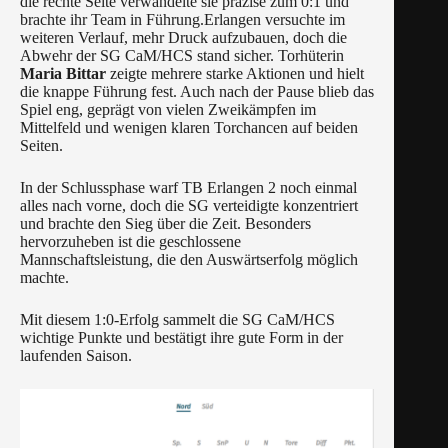
die rechte Seite verwandelte sie präzise zum 0:1 und
brachte ihr Team in Führung.Erlangen versuchte im
weiteren Verlauf, mehr Druck aufzubauen, doch die
Abwehr der SG CaM/HCS stand sicher. Torhüterin
Maria Bittar
zeigte mehrere starke Aktionen und hielt
die knappe Führung fest. Auch nach der Pause blieb das
Spiel eng, geprägt von vielen Zweikämpfen im
Mittelfeld und wenigen klaren Torchancen auf beiden
Seiten.
In der Schlussphase warf TB Erlangen 2 noch einmal
alles nach vorne, doch die SG verteidigte konzentriert
und brachte den Sieg über die Zeit. Besonders
hervorzuheben ist die geschlossene
Mannschaftsleistung, die den Auswärtserfolg möglich
machte.
Mit diesem 1:0‑Erfolg sammelt die SG CaM/HCS
wichtige Punkte und bestätigt ihre gute Form in der
laufenden Saison.