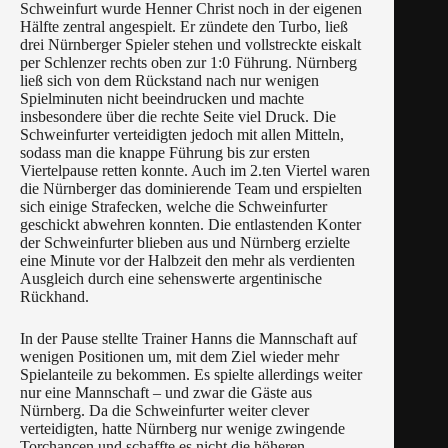
Schweinfurt wurde Henner Christ noch in der eigenen
Hälfte zentral angespielt. Er zündete den Turbo, ließ
drei Nürnberger Spieler stehen und vollstreckte eiskalt
per Schlenzer rechts oben zur 1:0 Führung. Nürnberg
ließ sich von dem Rückstand nach nur wenigen
Spielminuten nicht beeindrucken und machte
insbesondere über die rechte Seite viel Druck. Die
Schweinfurter verteidigten jedoch mit allen Mitteln,
sodass man die knappe Führung bis zur ersten
Viertelpause retten konnte. Auch im 2.ten Viertel waren
die Nürnberger das dominierende Team und erspielten
sich einige Strafecken, welche die Schweinfurter
geschickt abwehren konnten. Die entlastenden Konter
der Schweinfurter blieben aus und Nürnberg erzielte
eine Minute vor der Halbzeit den mehr als verdienten
Ausgleich durch eine sehenswerte argentinische
Rückhand.
In der Pause stellte Trainer Hanns die Mannschaft auf
wenigen Positionen um, mit dem Ziel wieder mehr
Spielanteile zu bekommen. Es spielte allerdings weiter
nur eine Mannschaft – und zwar die Gäste aus
Nürnberg. Da die Schweinfurter weiter clever
verteidigten, hatte Nürnberg nur wenige zwingende
Torchancen und schaffte es nicht die höheren