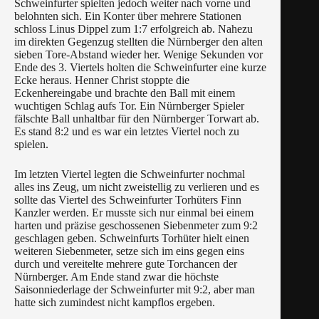
Schweinfurter spielten jedoch weiter nach vorne und
belohnten sich. Ein Konter über mehrere Stationen
schloss Linus Dippel zum 1:7 erfolgreich ab. Nahezu
im direkten Gegenzug stellten die Nürnberger den alten
sieben Tore-Abstand wieder her. Wenige Sekunden vor
Ende des 3. Viertels holten die Schweinfurter eine kurze
Ecke heraus. Henner Christ stoppte die
Eckenhereingabe und brachte den Ball mit einem
wuchtigen Schlag aufs Tor. Ein Nürnberger Spieler
fälschte Ball unhaltbar für den Nürnberger Torwart ab.
Es stand 8:2 und es war ein letztes Viertel noch zu
spielen.
Im letzten Viertel legten die Schweinfurter nochmal
alles ins Zeug, um nicht zweistellig zu verlieren und es
sollte das Viertel des Schweinfurter Torhüters Finn
Kanzler werden. Er musste sich nur einmal bei einem
harten und präzise geschossenen Siebenmeter zum 9:2
geschlagen geben. Schweinfurts Torhüter hielt einen
weiteren Siebenmeter, setze sich im eins gegen eins
durch und vereitelte mehrere gute Torchancen der
Nürnberger. Am Ende stand zwar die höchste
Saisonniederlage der Schweinfurter mit 9:2, aber man
hatte sich zumindest nicht kampflos ergeben.