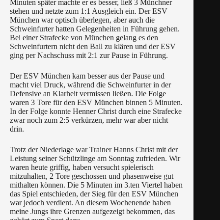
Minuten später machte er es besser, ließ 3 Münchner
stehen und netzte zum 1:1 Ausgleich ein. Der ESV
München war optisch überlegen, aber auch die
Schweinfurter hatten Gelegenheiten in Führung gehen.
Bei einer Strafecke von München gelang es den
Schweinfurtern nicht den Ball zu klären und der ESV
ging per Nachschuss mit 2:1 zur Pause in Führung.
Der ESV München kam besser aus der Pause und
macht viel Druck, während die Schweinfurter in der
Defensive an Klarheit vermissen ließen. Die Folge
waren 3 Tore für den ESV München binnen 5 Minuten.
In der Folge konnte Henner Christ durch eine Strafecke
zwar noch zum 2:5 verkürzen, mehr war aber nicht
drin.
Trotz der Niederlage war Trainer Hanns Christ mit der
Leistung seiner Schützlinge am Sonntag zufrieden. Wir
waren heute griffig, haben versucht spielerisch
mitzuhalten, 2 Tore geschossen und phasenweise gut
mithalten können. Die 5 Minuten im 3.ten Viertel haben
das Spiel entschieden, der Sieg für den ESV München
war jedoch verdient. An diesem Wochenende haben
meine Jungs ihre Grenzen aufgezeigt bekommen, das