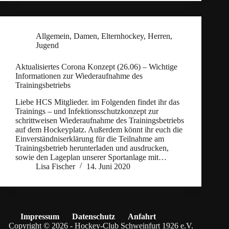
Allgemein
,
Damen
,
Elternhockey
,
Herren
,
Jugend
Aktualisiertes Corona Konzept (26.06) – Wichtige
Informationen zur Wiederaufnahme des
Trainingsbetriebs
Liebe HCS Mitglieder. im Folgenden findet ihr das
Trainings – und Infektionsschutzkonzept zur
schrittweisen Wiederaufnahme des Trainingsbetriebs
auf dem Hockeyplatz. Außerdem könnt ihr euch die
Einverständniserklärung für die Teilnahme am
Trainingsbetrieb herunterladen und ausdrucken,
sowie den Lageplan unserer Sportanlage mit…
Lisa Fischer
14. Juni 2020
Impressum
Datenschutz
Anfahrt
Copyright © 2026 - Hockey-Club Schweinfurt 1926 e.V.