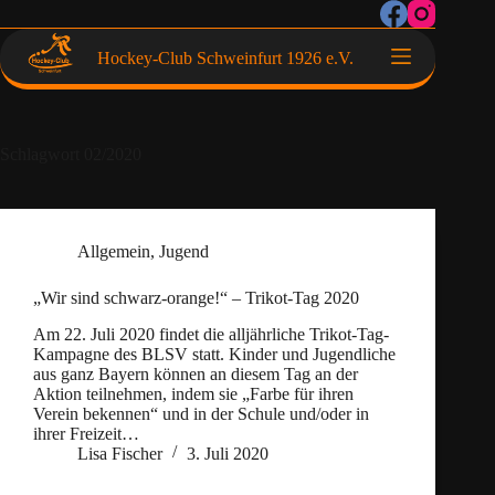
Hockey-Club Schweinfurt 1926 e.V.
Schlagwort
02/2020
Allgemein
,
Jugend
„Wir sind schwarz-orange!“ – Trikot-Tag 2020
Am 22. Juli 2020 findet die alljährliche Trikot-Tag-
Kampagne des BLSV statt. Kinder und Jugendliche
aus ganz Bayern können an diesem Tag an der
Aktion teilnehmen, indem sie „Farbe für ihren
Verein bekennen“ und in der Schule und/oder in
ihrer Freizeit…
Lisa Fischer
3. Juli 2020