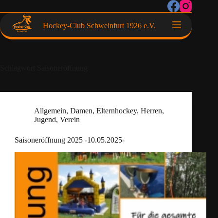
Hockey-Club Schweinfurt 1926 e.V.
Schlagwort
Saisoneröffnung
Allgemein
,
Damen
,
Elternhockey
,
Herren
,
Jugend
,
Verein
Saisoneröffnung 2025 -10.05.2025-