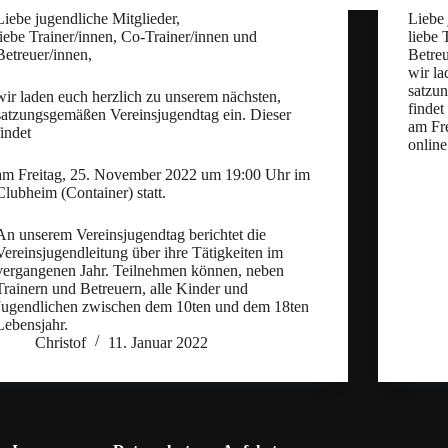
Liebe jugendliche Mitglieder,
Liebe 
liebe Trainer/innen, Co-Trainer/innen und
liebe 
Betreuer/innen,
Betreu
wir la
satzu
wir laden euch herzlich zu unserem nächsten,
findet
satzungsgemäßen Vereinsjugendtag ein. Dieser
am Fr
findet
online
am Freitag, 25. November 2022 um 19:00 Uhr im
Clubheim (Container) statt.
An unserem Vereinsjugendtag berichtet die
Vereinsjugendleitung über ihre Tätigkeiten im
vergangenen Jahr. Teilnehmen können, neben
Trainern und Betreuern, alle Kinder und
Jugendlichen zwischen dem 10ten und dem 18ten
Lebensjahr.
Christof
11. Januar 2022