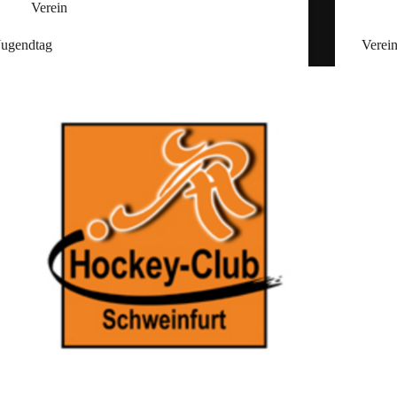
Verein
Jugendtag
Verei