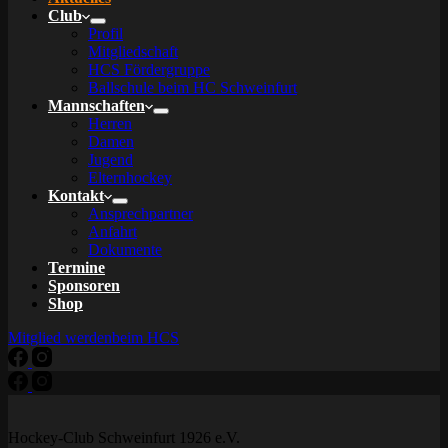
Club
Profil
Mitgliedschaft
HCS Fördergruppe
Ballschule beim HC Schweinfurt
Mannschaften
Herren
Damen
Jugend
Elternhockey
Kontakt
Ansprechpartner
Anfahrt
Dokumente
Termine
Sponsoren
Shop
Mitglied werden
beim HCS
Hockey-Club Schweinfurt 1926 e.V.