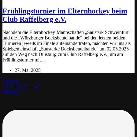
Frühlingsturnier im Elternhockey beim
Club Raffelberg e.V.
Nachdem die Elternhockey-Mannschaften „Saustark Schweinfurt“
und die „Würzburger Bocksbeutelbande“ bei den letzten beiden
Turnieren jeweils im Finale aufeinandertrafen, machten wir uns als
Spielgemeinschaft „Saustarke Bocksbeutelbande“ am 02.05.2025
auf den Weg nach Duisburg zum Club Raffelberg e.V., um am
Frühlingsturnier mit…
27. Mai 2025
zurück
1
2
3
4
5
6
7
…
27
Nächste