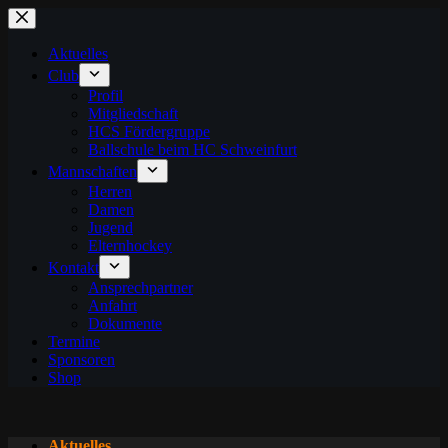
Zum
Inhalt
springen
Aktuelles
Club
Profil
Mitgliedschaft
HCS Fördergruppe
Ballschule beim HC Schweinfurt
Mannschaften
Herren
Damen
Jugend
Elternhockey
Kontakt
Ansprechpartner
Anfahrt
Dokumente
Termine
Sponsoren
Shop
Aktuelles